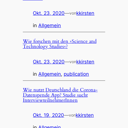
Okt. 23, 2020
—
kkirsten
von
in
Allgemein
Wie forschen mit den »Science and
Technology Studies«?
Okt. 23, 2020
—
kkirsten
von
in
Allgemein
, 
publication
Wie nutzt Deutschland die Corona-
Datenspende App? Studie sucht
InterviewteilnehmerInnen
Okt. 19, 2020
—
kkirsten
von
in
Allgemein