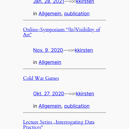
Jan. 28, 2021
—
kkirsten
von
in
Allgemein
, 
publication
Online-Symposium “(In)Visibility of
Art”
Nov. 9, 2020
—
kkirsten
von
in
Allgemein
Cold War Games
Okt. 27, 2020
—
kkirsten
von
in
Allgemein
, 
publication
Lecture Series „Interrogating Data
Practices“